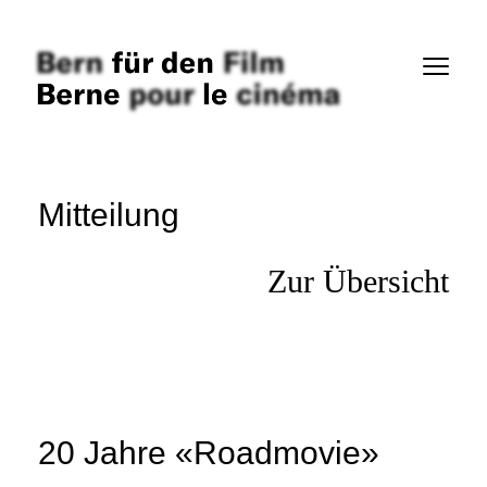
Verein
Mitteilungen
Inserate
Mitteilung
Links
Zur Übersicht
Filme
Personen
Firmen
20 Jahre «Roadmovie»
Anmelden SMDb