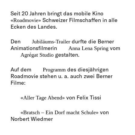
FAQ SMDb
Seit 20 Jahren bringt das mobile Kino
Kontakt
Schweizer Filmschaffen in alle
«Roadmovie»
Ecken des Landes.
Den
durfte die Berner
Jubiläums-Trailer
Film Commission Bern
Animationsfilmerin
vom
Anna Lena Spring
gestalten.
Agrégat Studio
Auf dem
des diesjährigen
Programm
Roadmovie stehen u. a. auch zwei Berner
Filme:
von Felix Tissi
«Aller Tage Abend»
von
«B
ratsch
–
Ein Dorf macht Schule»
Norbert Wiedmer