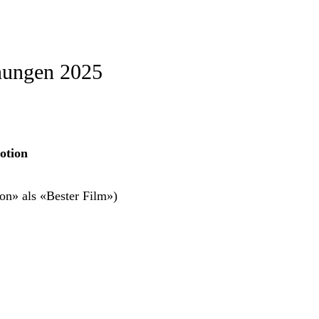
hnungen 2025
otion
n» als «Bester Film»)