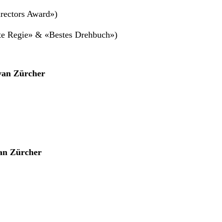
rectors Award»)
te Regie» & «Bestes Drehbuch»)
van Zürcher
an Zürcher