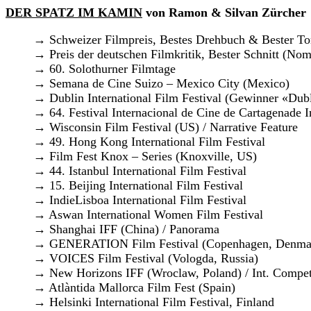
DER SPATZ IM KAMIN
von Ramon & Silvan Zürcher
→ Schweizer Filmpreis, Bestes Drehbuch & Bester Ton
→ Preis der deutschen Filmkritik, Bester Schnitt (No
→ 60. Solothurner Filmtage
→ Semana de Cine Suizo – Mexico City (Mexico)
→ Dublin International Film Festival (Gewinner «Dubl
→ 64. Festival Internacional de Cine de Cartagenade I
→ Wisconsin Film Festival (US) / Narrative Feature
→ 49. Hong Kong International Film Festival
→ Film Fest Knox – Series (Knoxville, US)
→ 44. Istanbul International Film Festival
→ 15. Beijing International Film Festival
→ IndieLisboa International Film Festival
→ Aswan International Women Film Festival
→ Shanghai IFF (China) / Panorama
→ GENERATION Film Festival (Copenhagen, Denma
→ VOICES Film Festival (Vologda, Russia)
→ New Horizons IFF (Wroclaw, Poland) / Int. Compet
→ Atlàntida Mallorca Film Fest (Spain)
→ Helsinki International Film Festival, Finland