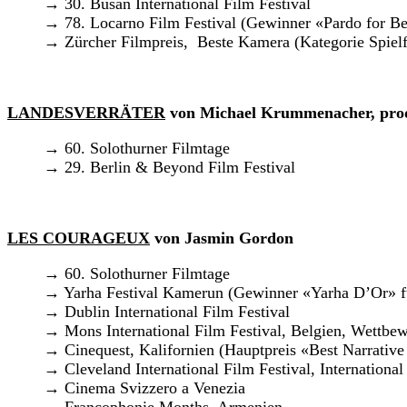
→ 30. Busan International Film Festival
→ 78. Locarno Film Festival (Gewinner «Pardo for Bes
→ Zürcher Filmpreis, Beste Kamera (Kategorie Spielf
LANDESVERRÄTER
von Michael Krummenacher, prod
→ 60. Solothurner Filmtage
→ 29. Berlin & Beyond Film Festival
LES COURAGEUX
von Jasmin Gordon
→ 60. Solothurner Filmtage
→ Yarha Festival Kamerun (Gewinner «Yarha D’Or» fü
→ Dublin International Film Festival
→ Mons International Film Festival, Belgien, Wettbe
→ Cinequest, Kalifornien (Hauptpreis «Best Narrative
→ Cleveland International Film Festival, Internationa
→ Cinema Svizzero a Venezia
→ Francophonie Months, Armenien