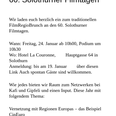
FAQ SMDb
Kontakt
Wir laden euch herzlich ein zum traditionellen
FilmRegioBrunch an den 60. Solothurner
Filmtagen
.
Film Commission Bern
Wann:
Freitag, 24. Januar ab 10h00, Podium um
10h30
Wo:
Hotel La Couronne,
Hauptgasse 64
in
Solothurn
Anmeldung:
bis am 19. Januar
über diesen
Link
Auch spontan Gäste sind willkommen.
Wie jedes bieten wir Raum zum Netzwerken bei
Kafi und Gipfeli und einen Input. Diese Jahr mit
folgendem Thema:
Vernetzung mit Regionen Europas – das Beispiel
CinEuro