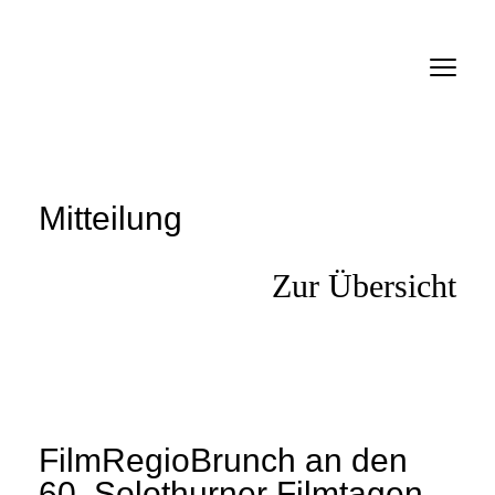
Verein
Mitteilungen
Inserate
Mitteilung
Links
Zur Übersicht
Filme
Personen
Firmen
FilmRegioBrunch an den
Anmelden SMDb
60. Solothurner Filmtagen