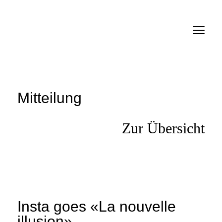
Verein
Mitteilungen
Inserate
Mitteilung
Links
Zur Übersicht
Filme
Personen
Firmen
Insta goes «La nouvelle
Anmelden SMDb
illusion»