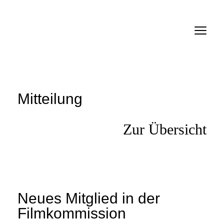
Verein
Mitteilungen
Inserate
Mitteilung
Links
Zur Übersicht
Filme
Personen
Firmen
Neues Mitglied in der
Anmelden SMDb
Filmkommission