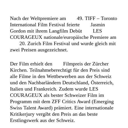
FAQ SMDb
Kontakt
Nach der Weltpremiere am
49. TIFF – Toronto
International Film Festival
feierte
Jasmin
Gordon
mit ihrem Langfilm Debüt
LES
COURAGEUX
nationale/europäische Premiere am
Film Commission Bern
20. Zurich Film Festival
und wurde gleich mit
zwei Preisen ausgezeichnet.
Der Film erhielt den
Filmpreis der Zürcher
Kirchen
. Teilnahmeberechtigt für den Preis sind
alle Filme in den Wettbewerben aus der Schweiz
und den Nachbarländern Deutschland, Österreich,
Italien und Frankreich. Zudem wurde LES
COURAGEUX als bester Schweizer Film im
Programm mit dem ZFF Critics Award (Emerging
Swiss Talent Award) prämiert. Eine internationale
Kritikerjury vergibt den Preis an das beste
Erstlingswerk aus der Schweiz.