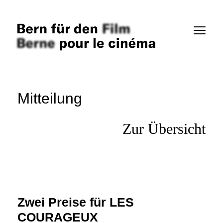
Verein
Mitteilungen
Inserate
Mitteilung
Links
Zur Übersicht
Filme
Personen
Firmen
Zwei Preise für LES
Anmelden SMDb
COURAGEUX