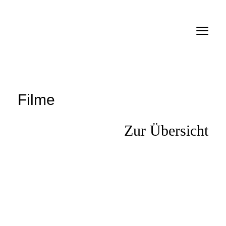
Verein
Mitteilungen
Inserate
Filme
Links
Zur Übersicht
Filme
Personen
Firmen
Anmelden SMDb