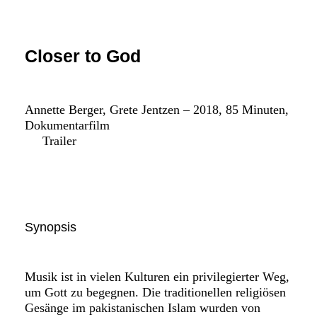
FAQ SMDb
Kontakt
Closer to God
Film Commission Bern
Annette Berger, Grete Jentzen – 2018, 85 Minuten,
Dokumentarfilm
Trailer
Synopsis
Musik ist in vielen Kulturen ein privilegierter Weg,
um Gott zu begegnen. Die traditionellen religiösen
Gesänge im pakistanischen Islam wurden von