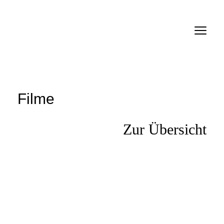
Verein
Mitteilungen
Inserate
Filme
Links
Zur Übersicht
Filme
Personen
Firmen
Anmelden SMDb