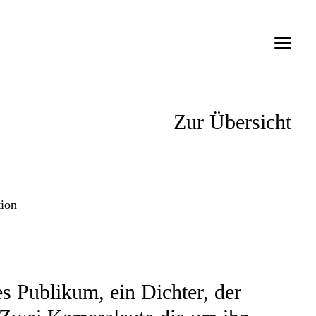
Verein
Mitteilungen
Zur Übersicht
Inserate
Links
Filme
tion
Personen
Firmen
s Publikum, ein Dichter, der
Anmelden SMDb