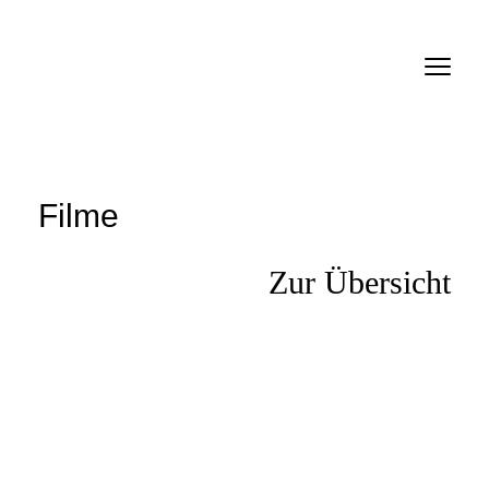
Verein
Mitteilungen
Inserate
Filme
Links
Zur Übersicht
Filme
Personen
Firmen
Anmelden SMDb