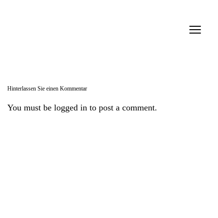
Verein
Mitteilungen
Hinterlassen Sie einen Kommentar
Inserate
You must be logged in to post a comment.
Links
Filme
Personen
Firmen
Anmelden SMDb