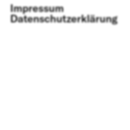
Impressum
Datenschutzerklärung