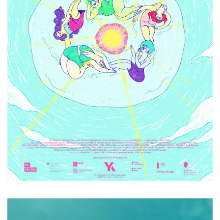
FAQ SMDb
Kontakt
Film Commission
Bern